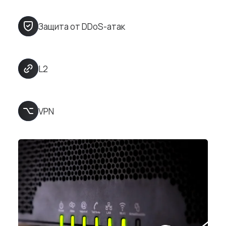
Защита от DDoS-атак
L2
VPN